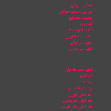
استپ موتور
درایو استپ موتور
لیمیت سوئیچ
اینورتر
کلید اتوماتیک
کلید مینیاتوری
کلید حرارتی
کلید بی متال
کلید محافظ جان
کنتاکتور
رله جامد
رله شیشه ای
خط کش نوری
خط کش مقاومتی
خط کش مغناطیسی