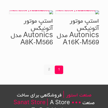
استپ موتور
استپ موتور
آتونیکس
آتونیکس
Autonics مدل
Autonics مدل
A8K-M566
A16K-M569
2
1
صنعت استور |
فروشگاهی برای ساخت
صنعت
•••
A Store
|
Sanat Store