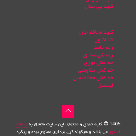
کلید بی متال
کلید محافظ جان
کنتاکتور
رله جامد
رله شیشه ای
خط کش نوری
خط کش مقاومتی
خط کش مغناطیسی
لودسل
1405 © کلیه حقوق و محتوای این سایت متعلق به
صنعت
استور
می باشد و هرگونه کپی برداری ممنوع بوده و پیگرد