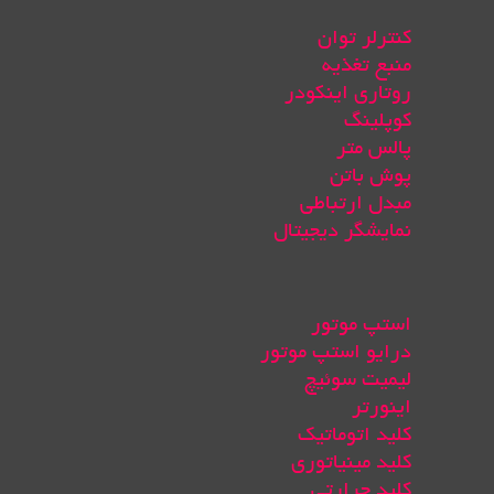
کنترلر توان
منبع تغذیه
روتاری اینکودر
کوپلینگ
پالس متر
پوش باتن
مبدل ارتباطی
نمایشگر دیجیتال
استپ موتور
درایو استپ موتور
لیمیت سوئیچ
اینورتر
کلید اتوماتیک
کلید مینیاتوری
کلید حرارتی