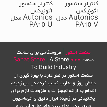
کنترلر سنسور
کنترلر سنسور
آتونیکس
آتونیکس
Autonics مدل
Autonics مدل
PA10-U
PA10-V
صنعت استور |
فروشگاهی برای ساخت
صنعت
•••
A Store
|
Sanat Store
To Build Industry
صنعت استور در نظر دارد با بهره گیری از
دانش روز و تجارب کسب کرده در این زمینه
اقدام به ارائه تجهیزات و ملزومات لازم برای
پشتیبانی در زمینه ابزار دقیق و اتوماسیون
صنعتی در انواع برند های مطرح ایران و