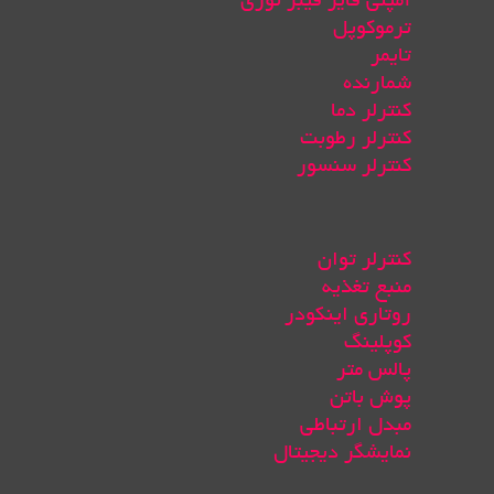
آمپلی فایر فیبر نوری
ترموکوپل
تایمر
شمارنده
کنترلر دما
کنترلر رطوبت
کنترلر سنسور
کنترلر توان
منبع تغذیه
روتاری اینکودر
کوپلینگ
پالس متر
پوش باتن
مبدل ارتباطی
نمایشگر دیجیتال