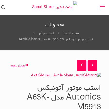
محصولات
صفحه نخست
استپ موتور
استپ موتور آتونیکس Autonics مدل A63K-M5913
نمایش همه
استپ موتور آتونیکس
Autonics مدل A63K-
M5913