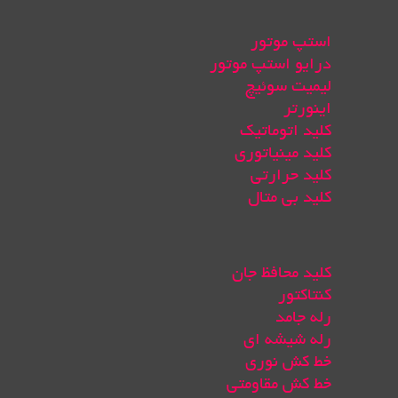
استپ موتور
درایو استپ موتور
لیمیت سوئیچ
اینورتر
کلید اتوماتیک
کلید مینیاتوری
کلید حرارتی
کلید بی متال
کلید محافظ جان
کنتاکتور
رله جامد
رله شیشه ای
خط کش نوری
خط کش مقاومتی