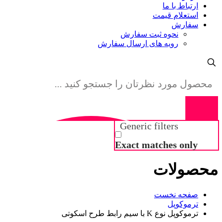
ارتباط با ما
استعلام قیمت
سفارش
نحوه ثبت سفارش
رویه های ارسال سفارش
Generic filters
Exact matches only
محصولات
صفحه نخست
ترموکوپل
ترموکوپل نوع K با سیم رابط طرح اسکوتی