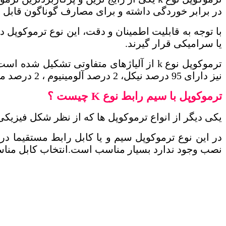
در برابر خوردگی داشته و برای مصارف گوناگون قابل 
با توجه به قابلیت اطمینان و دقت، این نوع ترموکوپل
یا سرامیکی قرار گیرند.
ترموکوپل نوع
k
نیز دارای 95 درصد نیکل، 2 درصد آلومینیوم ، 2 درصد منگنز و 1 درصد سیلیکون است.
ترموکوپل با سیم رابط نوع
K
چیست ؟
يکی ديگر از انواع ترموكوپل ها كه از نظر شكل فيزيكی 
در اين نوع ترموكوپل سيم و يا كابل رابط مستقيما
نصب وجود ندارد بسيار مناسب است.انتخاب كابل مناس