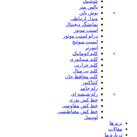
کوپلینگ
پالس متر
پوش باتن
مبدل ارتباطی
نمایشگر دیجیتال
استپ موتور
درایو استپ موتور
لیمیت سوئیچ
اینورتر
کلید اتوماتیک
کلید مینیاتوری
کلید حرارتی
کلید بی متال
کلید محافظ جان
کنتاکتور
رله جامد
رله شیشه ای
خط کش نوری
خط کش مقاومتی
خط کش مغناطیسی
لودسل
برند ها
مقالات
درباره ما