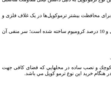
 برای محافظت بیشتر ترموکوپل‌ها در یک غلاف فلزی و
از آلیاژهای متفاوتی تشکیل شده است. سر مثبت این نوع ترموکوپل، از ترکیب 90 درصد نیکل و 10 درصد کرومیوم ساخته شده است؛ سر منفی آن
م كوچك و نصب ساده در محلهايي كه فضای كافی جهت
هنگام خريد اين نوع ترمو كوپل مي باشد.