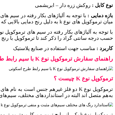
نوع کابل :
روکش زره دار – ابریشمی
بازه دمایی :
با توجه به آلیاژهای بکار رفته در سیم‌ های 
میان ترموکوپل‌ های نوع
k
به دلیل رنج دمایی بالایی که 
با توجه به آلیاژهای بکار رفته در سیم‌ های ترموکوپل ن
حسب درجه سانتی گراد را ذکر کند تا ترموکوپل با رنج دم
کاربرد :
مناسب جهت استفاده در صنایع پلاستیک
راهنمای سفارش ترموکوپل نوع
K
با سیم رابط ط
ترموکوپل نوع
K
چیست ؟
ترموکوپل نوع
K
دو فلز غیرهم‌ جنس است به نام های
به‌هم متصل‌ اند البته در استانداردهای مختلف، سیم‌ه
ترموکوپل نوع
k
یکی از رایج‌ ترین و پرکاربردترین ترم