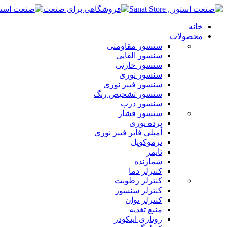
خانه
محصولات
سنسور مقاومتی
سنسور القایی
سنسور خازنی
سنسور نوری
سنسور فیبر نوری
سنسور تشخیص رنگ
سنسور درب
سنسور فشار
پرده نوری
آمپلی فایر فیبر نوری
ترموکوپل
تایمر
شمارنده
کنترلر دما
کنترلر رطوبت
کنترلر سنسور
کنترلر توان
منبع تغذیه
روتاری اینکودر