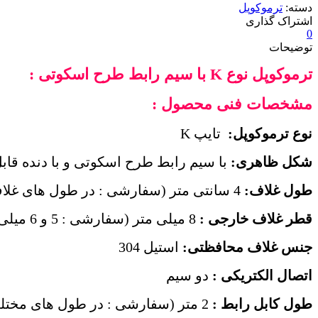
دسته:
ترموکوپل
اشتراک گذاری
0
توضیحات
ترموکوپل نوع
K
با سیم رابط طرح اسکوتی :
مشخصات فنی محصول :
نوع ترموکوپل:
تایپ
K
شکل ظاهری:
با سیم رابط طرح اسکوتی و با دنده قابل
طول غلاف:
4 سانتی متر (سفارشی : در طول های غلاف مختلف مد نظر)
قطر غلاف
خارجی
:
8 میلی متر (سفارشی : 5 و 6 میلی متر)
جنس غلاف محافظتی:
استیل 304
اتصال الکتریکی :
دو سیم
طول کابل رابط :
2 متر (سفارشی : در طول های مختلف مد نظر)