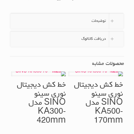
توضیحات
دریافت کاتالوگ
محصولات مشابه
خط کش دیجیتال
خط کش دیجیتال
نوری سینو
نوری سینو
SINO مدل
SINO مدل
KA300-
KA500-
420mm
170mm