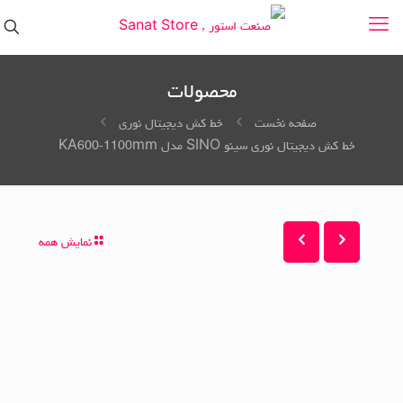
محصولات
صفحه نخست
خط کش دیجیتال نوری
خط کش دیجیتال نوری سینو SINO مدل KA600-1100mm
نمایش همه