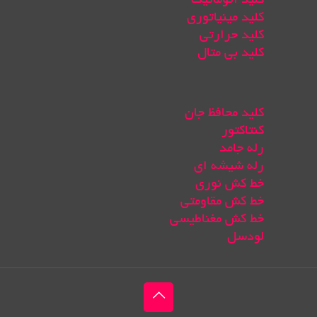
کلید اتوماتیک
کلید مینیاتوری
کلید حرارتی
کلید بی متال
کلید محافظ جان
کنتاکتور
رله جامد
رله شیشه ای
خط کش نوری
خط کش مقاومتی
خط کش مغناطیسی
لودسل