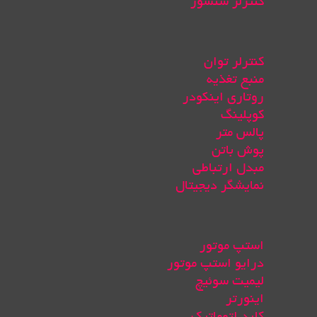
کنترلر سنسور
کنترلر توان
منبع تغذیه
روتاری اینکودر
کوپلینگ
پالس متر
پوش باتن
مبدل ارتباطی
نمایشگر دیجیتال
استپ موتور
درایو استپ موتور
لیمیت سوئیچ
اینورتر