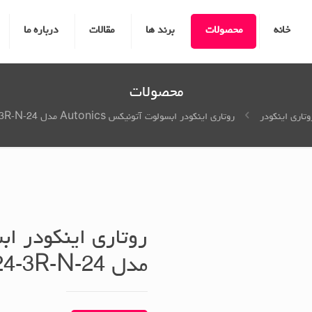
خانه
محصولات
برند ها
مقالات
درباره ما
محصولات
وتاری اینکودر
روتاری اینکودر ابسولوت آتونیکس Autonics مدل EP50S8-1024-3R-N-24
مدل EP50S8-1024-3R-N-24