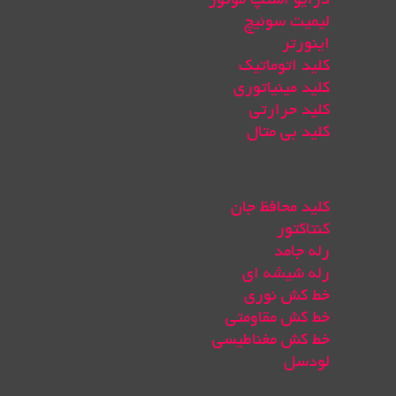
درایو استپ موتور
لیمیت سوئیچ
اینورتر
کلید اتوماتیک
کلید مینیاتوری
کلید حرارتی
کلید بی متال
کلید محافظ جان
کنتاکتور
رله جامد
رله شیشه ای
خط کش نوری
خط کش مقاومتی
خط کش مغناطیسی
لودسل