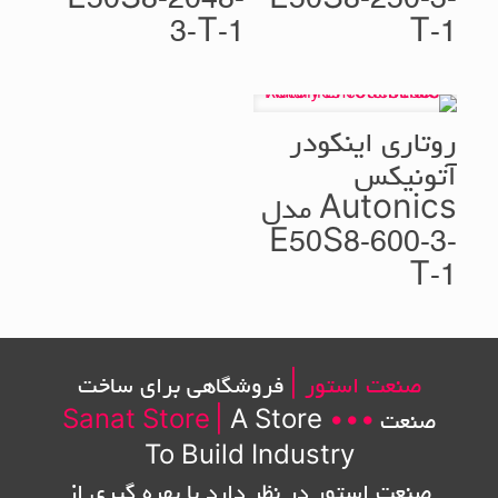
E50S8-2048-
E50S8-250-3-
3-T-1
T-1
روتاری اینکودر
آتونیکس
Autonics مدل
E50S8-600-3-
T-1
صنعت استور |
فروشگاهی برای ساخت
صنعت
•••
A Store
|
Sanat Store
To Build Industry
صنعت استور در نظر دارد با بهره گیری از