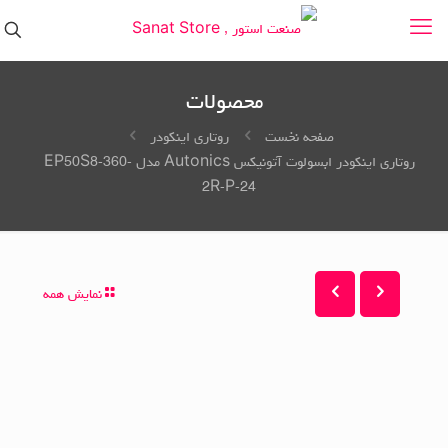
محصولات
صفحه نخست
روتاری اینکودر
روتاری اینکودر ابسولوت آتونیکس Autonics مدل EP50S8-360-
2R-P-24
نمایش همه