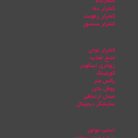
شمارنده
کنترلر دما
کنترلر رطوبت
کنترلر سنسور
کنترلر توان
منبع تغذیه
روتاری اینکودر
کوپلینگ
پالس متر
پوش باتن
مبدل ارتباطی
نمایشگر دیجیتال
استپ موتور