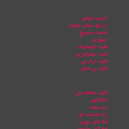
استپ موتور
درایو استپ موتور
لیمیت سوئیچ
اینورتر
کلید اتوماتیک
کلید مینیاتوری
کلید حرارتی
کلید بی متال
کلید محافظ جان
کنتاکتور
رله جامد
رله شیشه ای
خط کش نوری