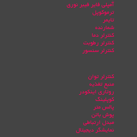
آمپلی فایر فیبر نوری
ترموکوپل
تایمر
شمارنده
کنترلر دما
کنترلر رطوبت
کنترلر سنسور
کنترلر توان
منبع تغذیه
روتاری اینکودر
کوپلینگ
پالس متر
پوش باتن
مبدل ارتباطی
نمایشگر دیجیتال