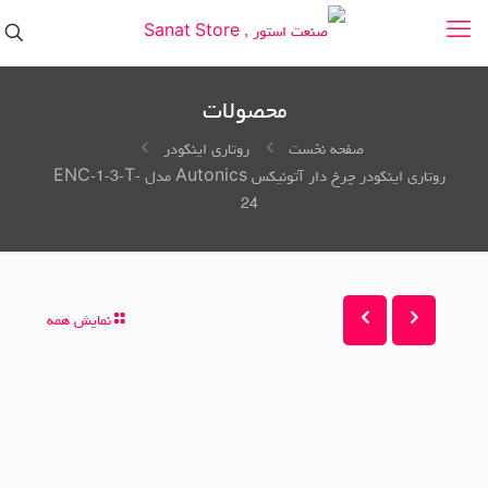
محصولات
صفحه نخست
روتاری اینکودر
روتاری اینکودر چرخ دار آتونیکس Autonics مدل ENC-1-3-T-
24
نمایش همه