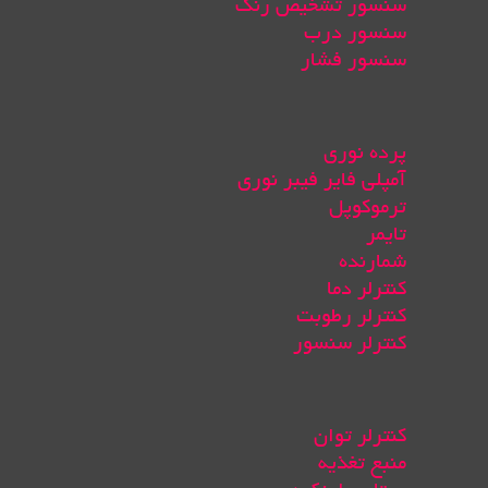
سنسور تشخیص رنگ
سنسور درب
سنسور فشار
پرده نوری
آمپلی فایر فیبر نوری
ترموکوپل
تایمر
شمارنده
کنترلر دما
کنترلر رطوبت
کنترلر سنسور
کنترلر توان
منبع تغذیه