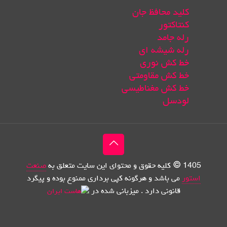
کلید محافظ جان
کنتاکتور
رله جامد
رله شیشه ای
خط کش نوری
خط کش مقاومتی
خط کش مغناطیسی
لودسل
1405 © کلیه حقوق و محتوای این سایت متعلق به
صنعت
استور
می باشد و هرگونه کپی برداری ممنوع بوده و پیگرد
قانونی دارد . میزبانی شده در