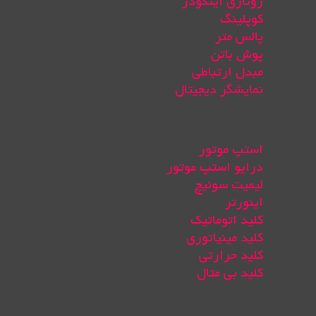
روتاری اینکودر
کوپلینگ
پالس متر
پوش باتن
مبدل ارتباطی
نمایشگر دیجیتال
استپ موتور
درایو استپ موتور
لیمیت سوئیچ
اینورتر
کلید اتوماتیک
کلید مینیاتوری
کلید حرارتی
کلید بی متال