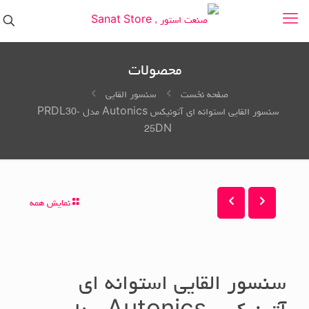
محصولات
صفحه نخست
سنسور القایی
سنسور القایی استوانه ای آتونیکس Autonics مدل PRDL30-
25DN
نمایش همه
سنسور القایی استوانه ای