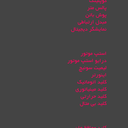
کوپلینگ
پالس متر
پوش باتن
مبدل ارتباطی
نمایشگر دیجیتال
استپ موتور
درایو استپ موتور
لیمیت سوئیچ
اینورتر
کلید اتوماتیک
کلید مینیاتوری
کلید حرارتی
کلید بی متال