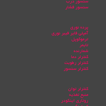
سنسور درب
سنسور فشار
پرده نوری
آمپلی فایر فیبر نوری
ترموکوپل
تایمر
شمارنده
کنترلر دما
کنترلر رطوبت
کنترلر سنسور
کنترلر توان
منبع تغذیه
روتاری اینکودر