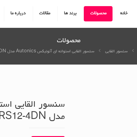
خانه
محصولات
برند ها
مقالات
درباره ما
محصولات
سنسور القایی
سنسور القایی استوانه ای آتونیکس Autonics مدل PRS12-4DN
مدل PRS12-4DN