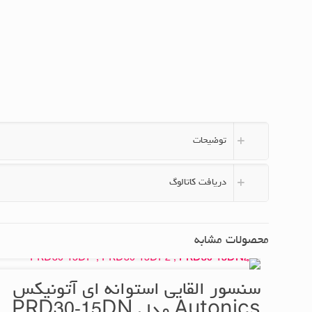
توضیحات
دریافت کاتالوگ
محصولات مشابه
سنسور القایی استوانه ای آتونیکس
Autonics مدل PRD30-15DN