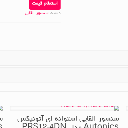
استعلام قیمت
دسته:
سنسور القایی
سنسور القایی استوانه ای آتونیکس
س
Autonics مدل PRS12-4DN
cs