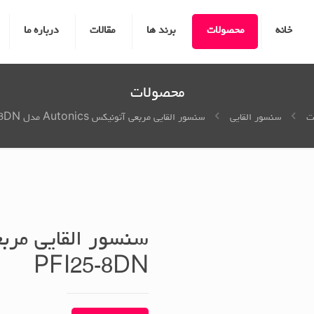
خانه
محصولات
برند ها
مقالات
درباره ما
محصولات
ت
سنسور القایی
سنسور القایی مربعی آتونیکس Autonics مدل PFI25-8DN
PFI25-8DN