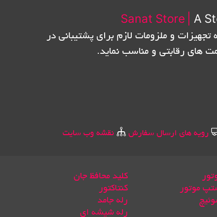
Sanat Store
|
A St
 تجهیزات و ملزومات لازم برای پشتیبانی در
مت های رقابتی و مناسب نماید.
رویه های ارسال سفارش
نقشه وب سایت
تور
کلید محافظ جان
تپ موتور
کنتاکتور
وئیچ
رله جامد
رله شیشه ای