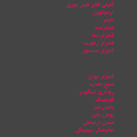
آمپلی فایر فیبر نوری
ترموکوپل
تایمر
شمارنده
کنترلر دما
کنترلر رطوبت
کنترلر سنسور
کنترلر توان
منبع تغذیه
روتاری اینکودر
کوپلینگ
پالس متر
پوش باتن
مبدل ارتباطی
نمایشگر دیجیتال