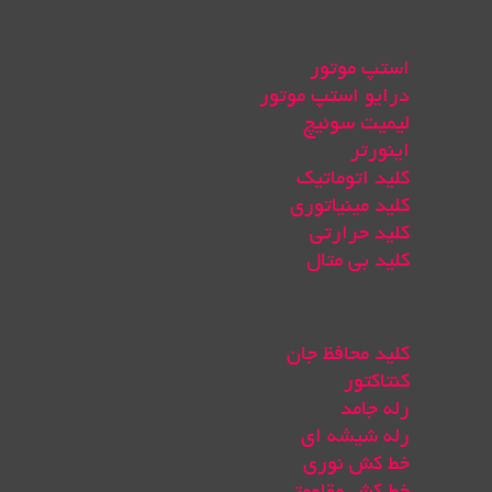
استپ موتور
درایو استپ موتور
لیمیت سوئیچ
اینورتر
کلید اتوماتیک
کلید مینیاتوری
کلید حرارتی
کلید بی متال
کلید محافظ جان
کنتاکتور
رله جامد
رله شیشه ای
خط کش نوری