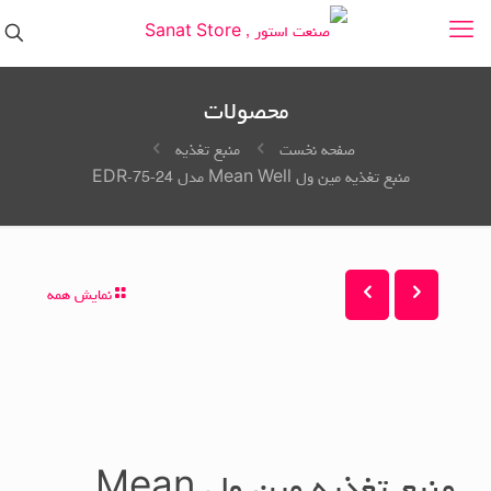
محصولات
صفحه نخست
منبع تغذیه
منبع تغذیه مین ول Mean Well مدل EDR-75-24
نمایش همه