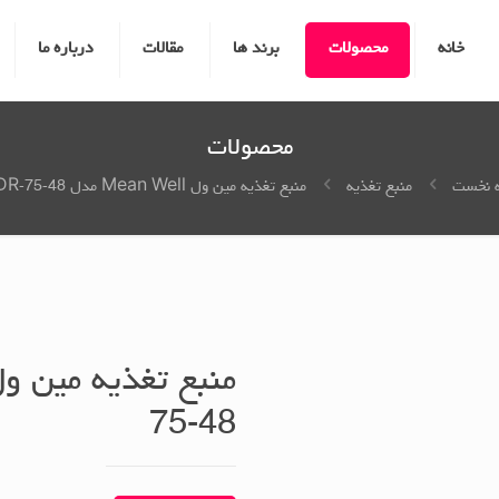
خانه
محصولات
برند ها
مقالات
درباره ما
محصولات
 نخست
منبع تغذیه
منبع تغذیه مین ول Mean Well مدل NDR-75-48
75-48