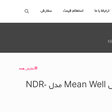
ارتباط با ما
استعلام قیمت
سفارش
نمایش همه
منبع تغذیه مین ول Mean Well مدل NDR-