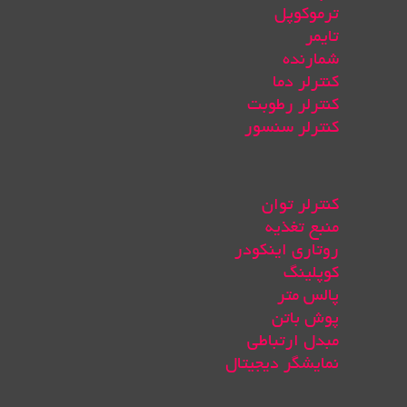
ترموکوپل
تایمر
شمارنده
کنترلر دما
کنترلر رطوبت
کنترلر سنسور
کنترلر توان
منبع تغذیه
روتاری اینکودر
کوپلینگ
پالس متر
پوش باتن
مبدل ارتباطی
نمایشگر دیجیتال