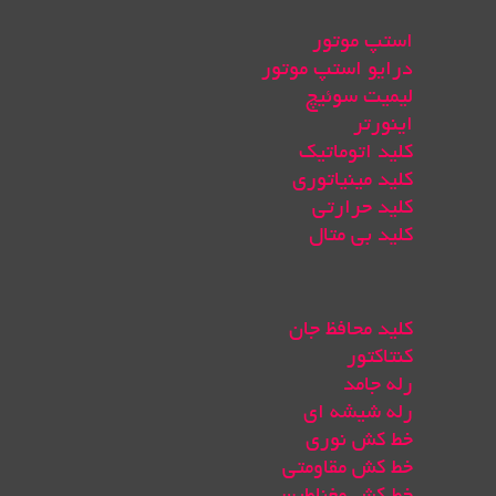
استپ موتور
درایو استپ موتور
لیمیت سوئیچ
اینورتر
کلید اتوماتیک
کلید مینیاتوری
کلید حرارتی
کلید بی متال
کلید محافظ جان
کنتاکتور
رله جامد
رله شیشه ای
خط کش نوری
خط کش مقاومتی