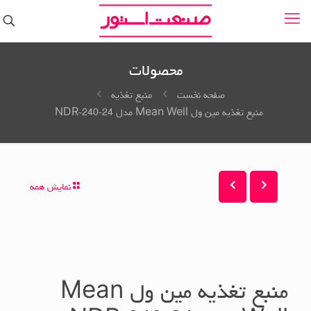
محصولات
صفحه نخست
منبع تغذیه
منبع تغذیه مین ول Mean Well مدل NDR-240-24
نمایش همه
منبع تغذیه مین ول Mean