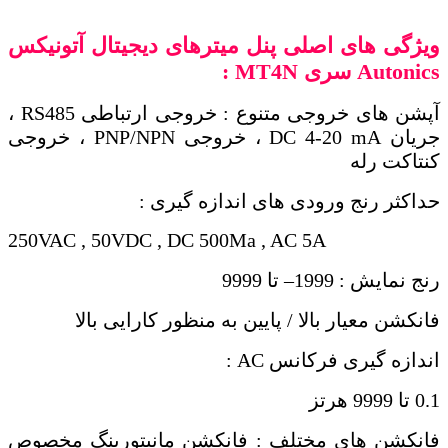
ویژگی های اصلی پنل میترهای دیجیتال آتونیکس
Autonics
سری
MT4N
:
آپشن های خروجی متنوع : خروجی ارتباطی RS485 ،
جریان DC 4-20 mA ، خروجی PNP/NPN ، خروجی
کنتاکت رله
حداکثر رنج ورودی های اندازه گیری :
250VAC , 50VDC , DC 500Ma , AC 5A
رنج نمایش :
1999
– تا 9999
فانکشن معیار بالا / پایین به منظور کارایی بالا
اندازه گیری فرکانس
AC :
0.1 تا 9999 هرتز
فانکشن های مختلف : فانکشن مانیتورینگ مخصوص