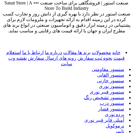
صنعت استور |
فروشگاهی برای ساخت صنعت
•••
A
|
Sanat Store
Store To Build Industry
صنعت استور در نظر دارد با بهره گیری از دانش روز و تجارب کسب
کرده در این زمینه اقدام به ارائه تجهیزات و ملزومات لازم برای
پشتیبانی در زمینه ابزار دقیق و اتوماسیون صنعتی در انواع برند های
مطرح ایران و جهان با ارائه قیمت های رقابتی و مناسب نماید.
خانه
محصولات
برند ها
مقالات
درباره ما
ارتباط با ما
استعلام
قیمت
نحوه ثبت سفارش
رویه های ارسال سفارش
نقشه وب
سایت
سنسور مقاومتی
سنسور القایی
سنسور خازنی
سنسور نوری
سنسور فیبر نوری
سنسور تشخیص رنگ
سنسور درب
سنسور فشار
پرده نوری
آمپلی فایر فیبر نوری
ترموکوپل
تایمر