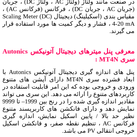
در صنعت مانند ولتاژ (ولتاژ AC ، ولتاژ DC) ، جریان
(جریان AC ، جریان DC) ، فرکانس (فرکانس AC) ،
مقیاس بندی (اسکیلینگ) دیجیتال (Scaling Meter (DC
4-20 mA ، فشار و دیگر کمیت ها مورد استفاده قرار
می گیرند.
معرفی پنل میترهای دیجیتال آتونیکس
Autonics
سری
MT4N
:
پنل های اندازه گیری دیجیتال آتونیکس Autonics با
ابعاد فشرده سری MT4N دارای آپشن های متنوع
ورودی و خروجی بوده که این امر قابلیت استفاده در
کاربردهای متنوع را ارائه می دهد. این سری می تواند
مقادیر اندازه گیری شده را در رنج بین 1999
–
تا 9999
نمایش دهد و دارای فانکشن های کاربرپسند متنوع
نظیر حد بالا / پایین اسکیل نمایش، اندازه گیری
فرکانس AC ، تنظیم نقطه صفر، و فانکشن اسکیل
خروجی انتقالی PV می باشد.