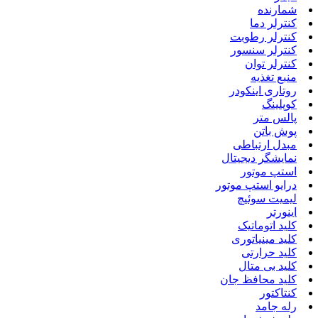
شمارنده
کنترلر دما
کنترلر رطوبت
کنترلر سنسور
کنترلر توان
منبع تغذیه
روتاری اینکودر
کوپلینگ
پالس متر
پوش باتن
مبدل ارتباطی
نمایشگر دیجیتال
استپ موتور
درایو استپ موتور
لیمیت سوئیچ
اینورتر
کلید اتوماتیک
کلید مینیاتوری
کلید حرارتی
کلید بی متال
کلید محافظ جان
کنتاکتور
رله جامد