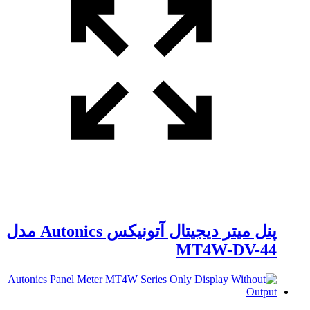
پنل میتر دیجیتال آتونیکس Autonics مدل
MT4W-DV-44