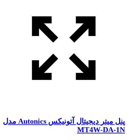
پنل میتر دیجیتال آتونیکس Autonics مدل
MT4W-DA-1N