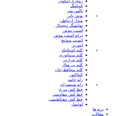
روتاری اینکودر
کوپلینگ
پالس متر
پوش باتن
مبدل ارتباطی
نمایشگر دیجیتال
استپ موتور
درایو استپ موتور
لیمیت سوئیچ
اینورتر
کلید اتوماتیک
کلید مینیاتوری
کلید حرارتی
کلید بی متال
کلید محافظ جان
کنتاکتور
رله جامد
رله شیشه ای
خط کش نوری
خط کش مقاومتی
خط کش مغناطیسی
لودسل
برند ها
مقالات