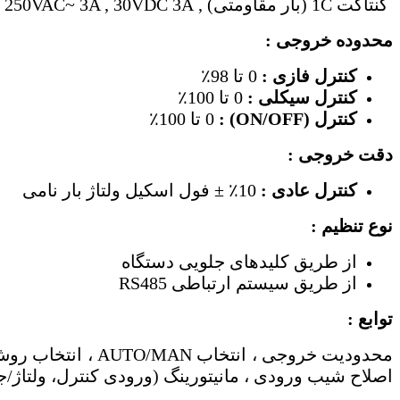
کنتاکت 1C (بار مقاومتی) , 250VAC~ 3A , 30VDC 3A
محدوده خروجی
:
کنترل فازی :
0 تا 98٪
کنترل سیکلی :
0 تا 100٪
کنترل (ON/OFF)
:
0 تا 100٪
دقت خروجی :
کنترل عادی :
10٪ ± فول‌ اسکیل ولتاژ بار نامی
نوع تنظیم :
از طریق کلیدهای جلویی دستگاه
از طریق سیستم ارتباطی RS485
توابع :
اصلاح شیب ورودی ، مانیتورینگ (ورودی کنترل، ولتاژ/ج