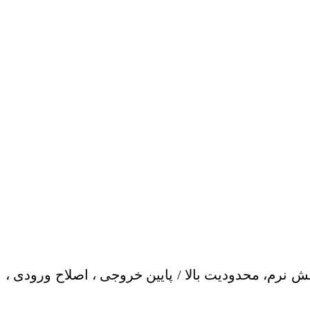
 ، انتخاب روش کنترل ، ریست ، شروع نرم (Soft Start) ، افزایش/کاهش نرم، محدودیت بالا / پایین خروجی ، اصلاح ورودی ،