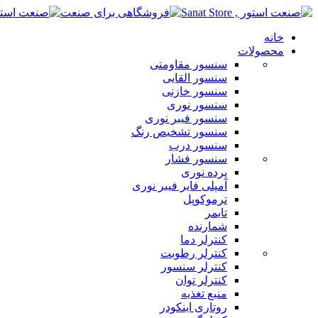
خانه
محصولات
سنسور مقاومتی
سنسور القایی
سنسور خازنی
سنسور نوری
سنسور فیبر نوری
سنسور تشخیص رنگ
سنسور درب
سنسور فشار
پرده نوری
آمپلی فایر فیبر نوری
ترموکوپل
تایمر
شمارنده
کنترلر دما
کنترلر رطوبت
کنترلر سنسور
کنترلر توان
منبع تغذیه
روتاری اینکودر