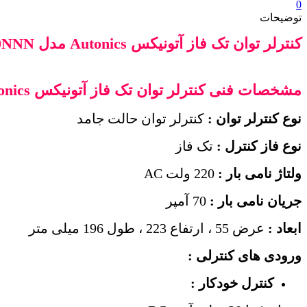
0
توضیحات
کنترلر توان تک فاز آتونیکس
Autonics
مدل
0NNN
مشخصات فنی
کنترلر توان تک فاز آتونیکس
onics
ن
وع
کنترلر توان
:
کنترلر توان حالت جامد
نوع
فاز کنترل :
تک فاز
ولتاژ نامی بار :
220 ولت AC
جریان نامی بار :
70 آمپر
ابعاد :
عرض 55 ، ارتفاع 223 ، طول 196 میلی متر
ورودی های کنترلی :
کنترل خودکار :