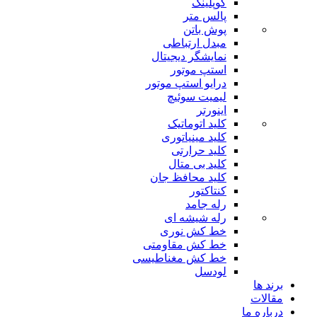
کوپلینگ
پالس متر
پوش باتن
مبدل ارتباطی
نمایشگر دیجیتال
استپ موتور
درایو استپ موتور
لیمیت سوئیچ
اینورتر
کلید اتوماتیک
کلید مینیاتوری
کلید حرارتی
کلید بی متال
کلید محافظ جان
کنتاکتور
رله جامد
رله شیشه ای
خط کش نوری
خط کش مقاومتی
خط کش مغناطیسی
لودسل
برند ها
مقالات
درباره ما