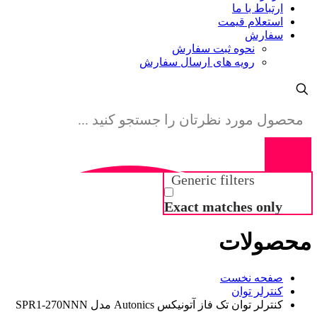
ارتباط با ما
استعلام قیمت
سفارش
نحوه ثبت سفارش
رویه های ارسال سفارش
Generic filters
Exact matches only
محصولات
صفحه نخست
کنترلر توان
کنترلر توان تک فاز آتونیکس Autonics مدل SPR1-270NNN