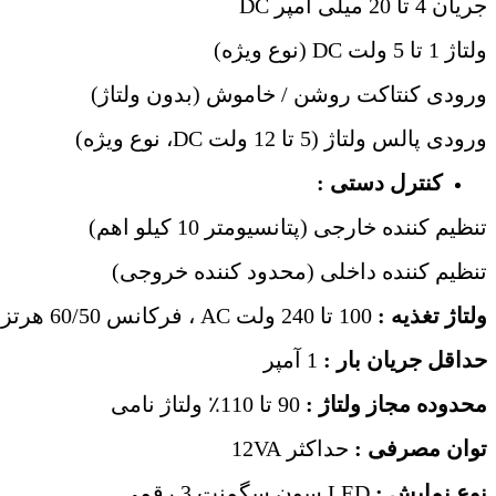
جریان 4 تا 20 میلی ‌آمپر DC
ولتاژ 1 تا 5 ولت DC (نوع ویژه)
ورودی کنتاکت روشن / خاموش (بدون ولتاژ)
ورودی پالس ولتاژ (5 تا 12 ولت DC، نوع ویژه)
کنترل دستی :
تنظیم ‌کننده خارجی (پتانسیومتر 10 کیلو اهم)
تنظیم‌ کننده داخلی (محدود کننده خروجی)
ولتاژ تغذیه :
100 تا 240 ولت AC ، فرکانس 60/50 هرتز
حداقل جریان بار :
1 آمپر
محدوده مجاز ولتاژ :
90 تا 110٪ ولتاژ نامی
توان مصرفی :
حداکثر 12VA
نوع نمایش :
LED سون‌ سگمنت 3 رقمی