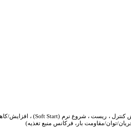
محدودیت خروجی ، انتخاب AUTO/MAN
ریان/توان/مقاومت بار، فرکانس منبع تغذیه)