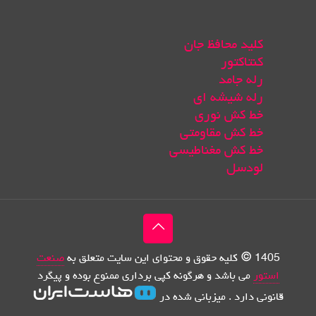
کلید محافظ جان
کنتاکتور
رله جامد
رله شیشه ای
خط کش نوری
خط کش مقاومتی
خط کش مغناطیسی
لودسل
1405 © کلیه حقوق و محتوای این سایت متعلق به
صنعت
استور
می باشد و هرگونه کپی برداری ممنوع بوده و پیگرد
قانونی دارد . میزبانی شده در