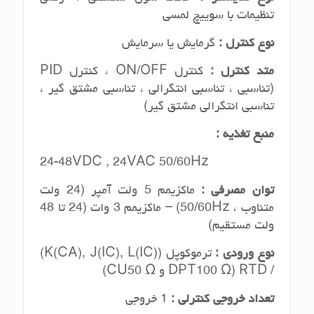
تنظیمات با سوییچ لمسی
نوع کنترل :
گرمایش یا سرمایش
متد کنترل :
کنترل ON/OFF ، کنترل PID
(تناسبی ، تناسبی انتگرالی ، تناسبی مشتق گیر ،
تناسبی انتگرالی مشتق گیر)
منبع تغذیه
:
24-48VDC , 24VAC 50/60Hz
توان مصرفی :
ماکزیمم 5 ولت آمپر (24 ولت
متناوب ، 50/60Hz) – ماکزیمم 3 وات (24 تا 48
ولت مستقیم)
نوع ورودی :
ترموکوپل (K(CA), J(IC), L(IC))
/ RTD (DPT100 Ω و CU50 Ω)
تعداد خروجی کنترلی :
1 خروجی