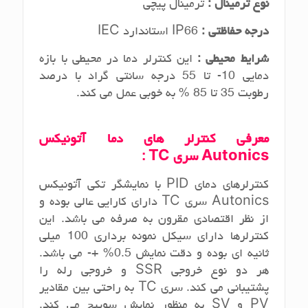
نوع ترمینال :
ترمینال پیچی
درجه حفاظتی :
IP66 استاندارد IEC
شرایط محیطی :
این کنترلر دما در محیطی با بازه
دمایی 10- تا 55 درجه سانتی ‌گراد با درصد
رطوبت 35 تا 85 % به‌ خوبی عمل می‌ کند.
معرفی کنترلر های دما آتونیکس
Autonics
سری
TC
:
کنترلرهای دمای PID با نمایشگر تکی آتونیکس
Autonics سری TC دارای کارایی عالی بوده و
از نظر اقتصادی مقرون به صرفه می باشد. این
کنترلرها دارای سیکل نمونه برداری 100 میلی
ثانیه ای بوده و دقت نمایش 0.5% +- می باشد.
هر دو نوع خروجی SSR و خروجی رله را
پشتیبانی می کند. سری TC به راحتی بین مقادیر
PV و SV به منظور نمایش سوییچ می کند.