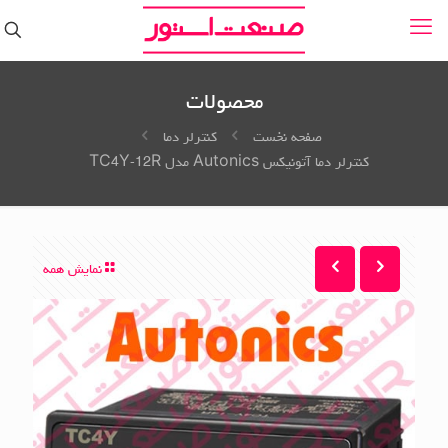
محصولات
صفحه نخست
کنترلر دما
کنترلر دما آتونیکس Autonics مدل TC4Y-12R
نمایش همه