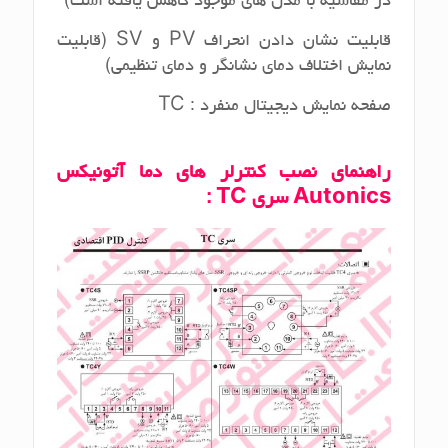
در مقاسیه با مدل های موجود کاهش یافته است)
قابلیت نشان دادن انحراف PV و SV (قابلیت
نمایش اختلاف دمای نشانگر و دمای تنظیمی)
صفحه نمایش دیجیتال منفرد : TC
راهنمای نصب کنترلر های دما آتونیکس
Autonics سری TC :