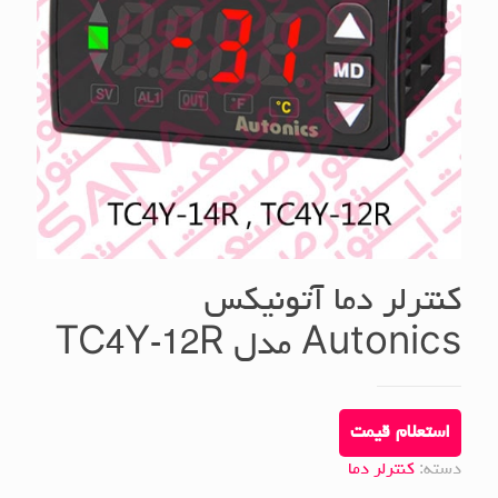
کنترلر دما آتونیکس
Autonics مدل TC4Y-12R
استعلام قیمت
دسته:
کنترلر دما