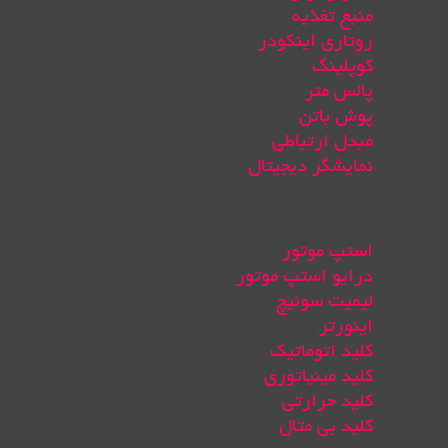
منبع تغذیه
روتاری اینکودر
کوپلینگ
پالس متر
پوش باتن
مبدل ارتباطی
نمایشگر دیجیتال
استپ موتور
درایو استپ موتور
لیمیت سوئیچ
اینورتر
کلید اتوماتیک
کلید مینیاتوری
کلید حرارتی
کلید بی متال