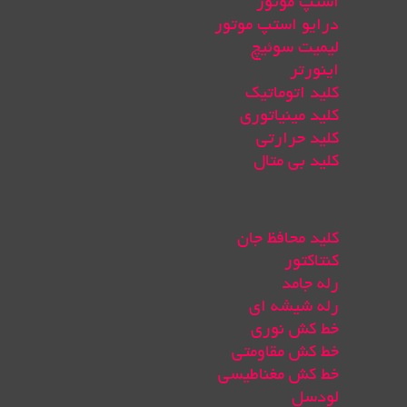
استپ موتور
درایو استپ موتور
لیمیت سوئیچ
اینورتر
کلید اتوماتیک
کلید مینیاتوری
کلید حرارتی
کلید بی متال
کلید محافظ جان
کنتاکتور
رله جامد
رله شیشه ای
خط کش نوری
خط کش مقاومتی
خط کش مغناطیسی
لودسل