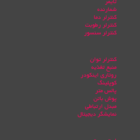
تایمر
شمارنده
کنترلر دما
کنترلر رطوبت
کنترلر سنسور
کنترلر توان
منبع تغذیه
روتاری اینکودر
کوپلینگ
پالس متر
پوش باتن
مبدل ارتباطی
نمایشگر دیجیتال