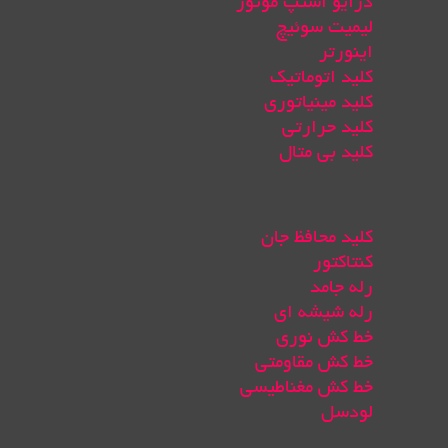
درایو استپ موتور
لیمیت سوئیچ
اینورتر
کلید اتوماتیک
کلید مینیاتوری
کلید حرارتی
کلید بی متال
کلید محافظ جان
کنتاکتور
رله جامد
رله شیشه ای
خط کش نوری
خط کش مقاومتی
خط کش مغناطیسی
لودسل