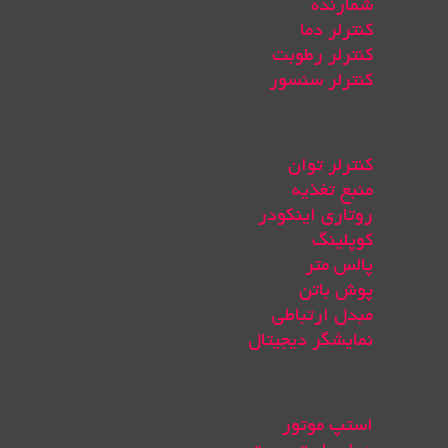
شمارنده
کنترلر دما
کنترلر رطوبت
کنترلر سنسور
کنترلر توان
منبع تغذیه
روتاری اینکودر
کوپلینگ
پالس متر
پوش باتن
مبدل ارتباطی
نمایشگر دیجیتال
استپ موتور