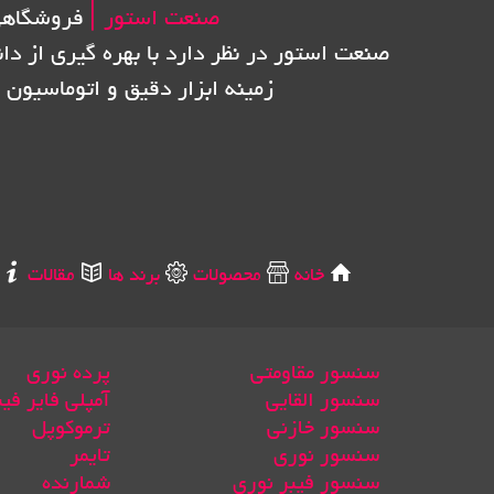
صنعت استور |
فروشگاهی
صنعت استور در نظر دارد با بهره گیری از دا
زمینه ابزار دقیق و اتوماسیون 
خانه
محصولات
برند ها
مقالات
سنسور مقاومتی
پرده نوری
سنسور القایی
آمپلی فایر فی
سنسور خازنی
ترموکوپل
سنسور نوری
تایمر
سنسور فیبر نوری
شمارنده