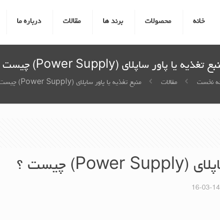
خانه
محصولات
برند ها
مقالات
درباره ما
ع تغذیه یا پاور ساپلای (Power Supply) چیست ؟
ه نخست
مقالات
منبع تغذیه یا پاور ساپلای (Power Supply) چیست ؟
Po) چیست ؟
1400-