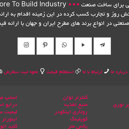
 برای ساخت صنعت
•••
ore To Build Industry
نش روز و تجارب کسب کرده در این زمینه اقدام به ارائه
صنعتی در انواع برند های مطرح ایران و جهان با ارائه قی
درباره ما
ارتباط با ما
استعلام قیمت
نحوه ثبت سفارش
کنترلر توان
استپ مو
بر نوری
منبع تغذیه
درایو اس
روتاری اینکودر
لیمیت س
کوپلینگ
اینورتر
پالس متر
کلید اتو