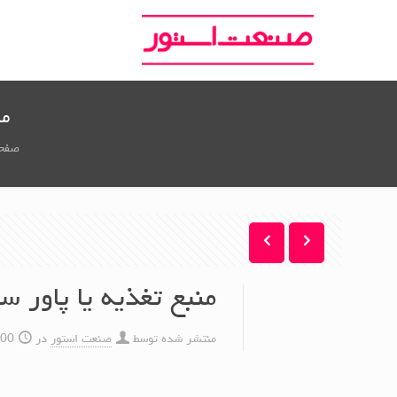
منب
صفح
منبع تغذیه یا پاور ساپلای (wer Supply
منتشر شده توسط
صنعت استور
در
03-16