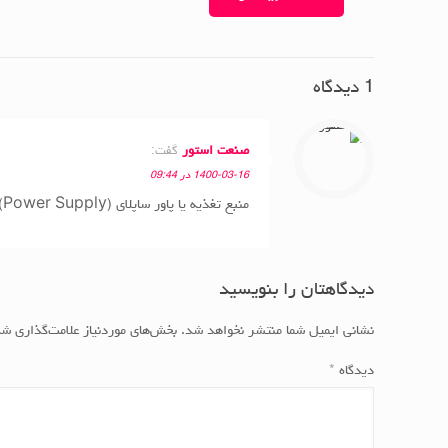
1 دیدگاه
صنعت استور
گفت:
1400-03-16 در 09:44
منبع تغذیه یا پاور ساپلای (Power Supply) چیست ؟ , منبع تغذیه , Power Supply , پاور ساپلای , منبع تغذیه DC , کاربرد منبع تغذیه , منابع تغذیه
دیدگاهتان را بنویسید
نشانی ایمیل شما منتشر نخواهد شد.
بخش‌های موردنیاز علامت‌گذاری شد
دیدگاه
*