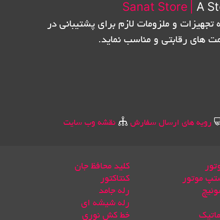
Sanat Store
|
A St
 تجهیزات و ملزومات لازم برای پشتیبانی در
مت های رقابتی و مناسب نماید.
رویه های ارسال سفارش
نقشه وب سایت
تور
کلید محافظ جان
تپ موتور
کنتاکتور
وئیچ
رله جامد
رله شیشه ای
ماتیک
خط کش نوری