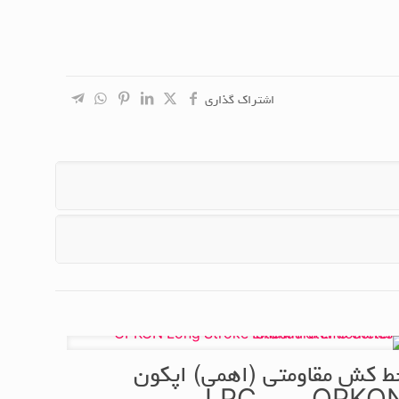
اشتراک گذاری
ط کش مقاومتی (اهمی) اپکون