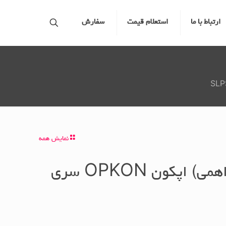
ارتباط با ما
استعلام قیمت
سفارش
نمایش همه
خط کش مقاومتی (اهمی) اپکون OPKON سری