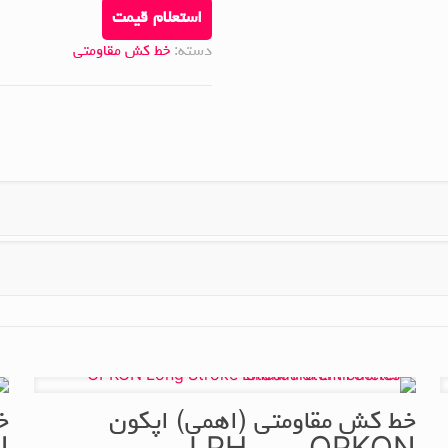
استعلام قیمت
دسته:
خط کش مقاومتی
خط کش مقاومتی (اهمی) اپکون
خ