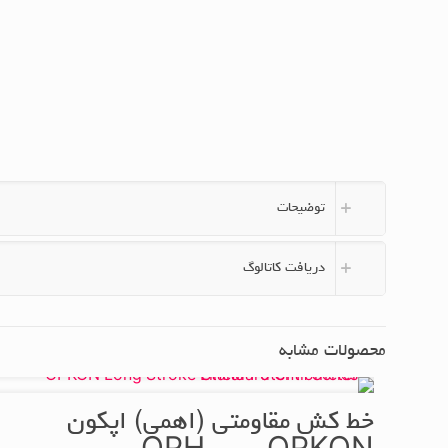
توضیحات
دریافت کاتالوگ
محصولات مشابه
خط کش مقاومتی (اهمی) اپکون