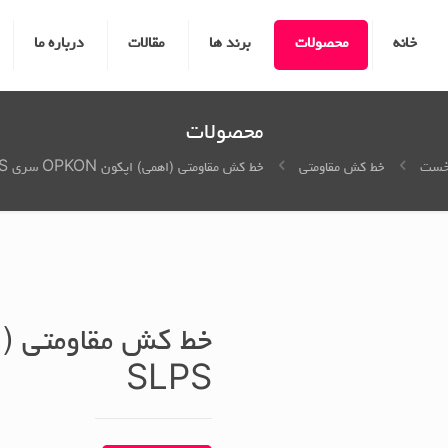
خانه
محصولات
برند ها
مقالات
درباره ما
محصولات
خست
خط کش مقاومتی
خط کش مقاومتی (اهمی) اپکون OPKON سری SLPS
SLPS